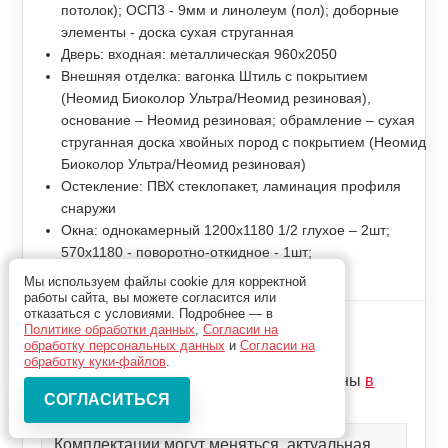
потолок); ОСП3 - 9мм и линолеум (пол); доборные
элементы - доска сухая струганная
Дверь: входная: металлическая 960x2050
Внешняя отделка: вагонка Штиль с покрытием
(Неомид Биоколор Ультра/Неомид резиновая),
основание – Неомид резиновая; обрамление – сухая
струганная доска хвойных пород с покрытием (Неомид
Биоколор Ультра/Неомид резиновая)
Остекление: ПВХ стеклопакет, ламинация профиля
снаружи
Окна: однокамерный 1200x1180 1/2 глухое – 2шт;
570x1180 - поворотно-откидное - 1шт;
Дополнительно: внутренние перегородки
Мы используем файлы cookie для корректной
работы сайта, вы можете согласится или
отказаться с условиями. Подробнее — в
Цена комплекта
Политике обработки данных
,
Согласии на
1 023 000р
обработку персональных данных
и
Согласии на
обработку куки-файлов
.
Цены может измениться, актуальные цены
в
калькуляторе
Комплектации могут меняться, актуальная