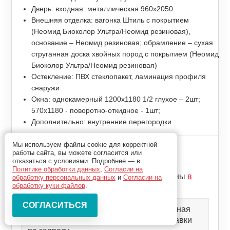
Дверь: входная: металлическая 960x2050
Внешняя отделка: вагонка Штиль с покрытием
(Неомид Биоколор Ультра/Неомид резиновая),
основание – Неомид резиновая; обрамление – сухая
струганная доска хвойных пород с покрытием (Неомид
Биоколор Ультра/Неомид резиновая)
Остекление: ПВХ стеклопакет, ламинация профиля
снаружи
Окна: однокамерный 1200x1180 1/2 глухое – 2шт;
570x1180 - поворотно-откидное - 1шт;
Дополнительно: внутренние перегородки
Мы используем файлы cookie для корректной
Цена комплекта
работы сайта, вы можете согласится или
1 023 000р
отказаться с условиями. Подробнее — в
Политике обработки данных
,
Согласии на
Цены может измениться, актуальные цены
в
обработку персональных данных
и
Согласии на
калькуляторе
обработку куки-файлов
.
Комплектации могут меняться, актуальная
цена может варьироваться. Цена доставки