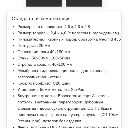
Стандартная комплектация:
Размеры по основанию: 4,6 х 4,6 х 2,8
Размер террасы: 2,4 x 4,6 (с навесом и ограждением)
Пиломатериал: хвойных пород, обработка Neomid 435
Пол: доска 25 мм
Основание: лаги 40х150 мм
Стены: 50х50мм; 100х50мм
Стропила кровли: 40х100 мм
Мембраны: гидроизоляционная - дно и кровля,
ветрозащитная - стены
Кровля: профлист С20 цинк
Утепление: 50мм минплита ХотРок
Внутренняя отделка: Евровагонка сорт А - стены,
потолок, внутренние; перегородки, доборные
элементы - доска сухая; струганная; ОСП 3 9мм и
линолеум (пол) - кроме сан.узла; санузел: ЦСП 10мм
(стены, пол), потолок без отделки.
Дверь: входная - ПВХ (ламинация профиля снаружи)