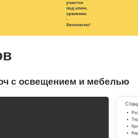
ов
юч с освещением и мебелью
Стан
Раз
Тер
Кр
Кар