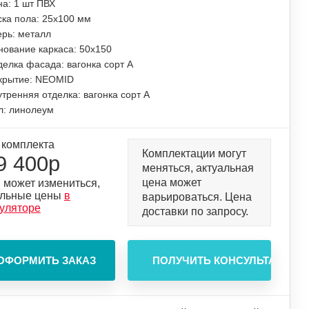
на: 1 шт ПВХ
ска пола: 25х100 мм
ерь: металл
нование каркаса: 50х150
делка фасада: вагонка сорт А
крытие: NEOMID
тренняя отделка: вагонка сорт А
л: линолеум
 комплекта
Комплектации могут
9 400р
меняться, актуальная
цена может
 может измениться,
альные цены
в
варьироваться. Цена
куляторе
доставки по запросу.