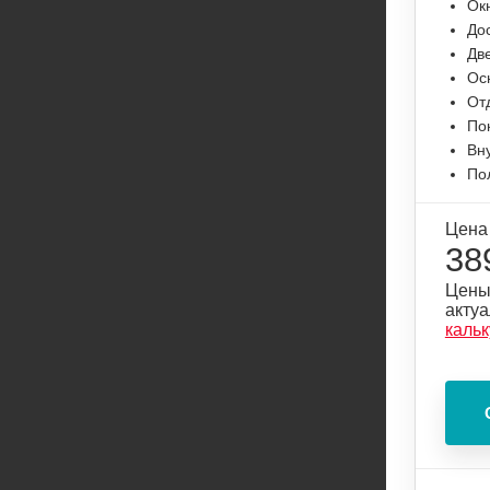
Ок
До
Дв
Ос
От
По
Вну
По
Цена
38
Цены
акту
каль