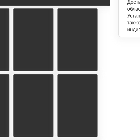
Дост
обла
Устан
такж
инди