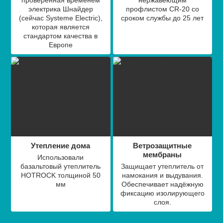
проверенная временем
нержавеющим
электрика Шнайдер
профлистом СR-20 со
(сейчас Systeme Electric),
сроком службы до 25 лет
которая является
стандартом качества в
Европе
Утепление дома
Ветрозащитные
мембраны
Использовали
базальтовый утеплитель
Защищает утеплитель от
HOTROCK толщиной 50
намокания и выдувания.
мм
Обеспечивает надёжную
фиксацию изолирующего
слоя.