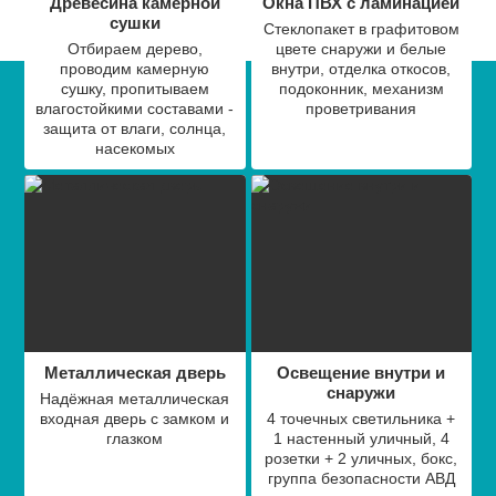
Древесина камерной
Окна ПВХ с ламинацией
сушки
Стеклопакет в графитовом
Отбираем дерево,
цвете снаружи и белые
проводим камерную
внутри, отделка откосов,
сушку, пропитываем
подоконник, механизм
влагостойкими составами -
проветривания
защита от влаги, солнца,
насекомых
Металлическая дверь
Освещение внутри и
снаружи
Надёжная металлическая
входная дверь с замком и
4 точечных светильника +
глазком
1 настенный уличный, 4
розетки + 2 уличных, бокс,
группа безопасности АВД