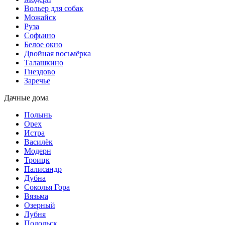
Вольер для собак
Можайск
Руза
Софьино
Белое окно
Двойная восьмёрка
Талашкино
Гнездово
Заречье
Дачные дома
Полынь
Орех
Истра
Василёк
Модерн
Троицк
Палисандр
Дубна
Соколья Гора
Вязьма
Озерный
Лубня
Подольск