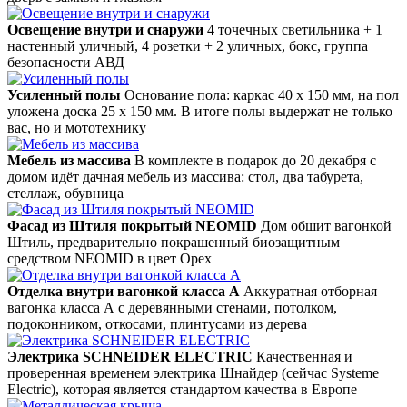
Освещение внутри и снаружи
4 точечных светильника + 1
настенный уличный, 4 розетки + 2 уличных, бокс, группа
безопасности АВД
Усиленный полы
Основание пола: каркас 40 х 150 мм, на пол
уложена доска 25 х 150 мм. В итоге полы выдержат не только
вас, но и мототехнику
Мебель из массива
В комплекте
в подарок до 20 декабря
с
домом идёт дачная мебель из массива: стол, два табурета,
стеллаж, обувница
Фасад из Штиля покрытый NEOMID
Дом обшит вагонкой
Штиль, предварительно покрашенный биозащитным
средством NEOMID в цвет Орех
Отделка внутри вагонкой класса А
Аккуратная отборная
вагонка класса А с деревянными стенами, потолком,
подоконником, откосами, плинтусами из дерева
Электрика SCHNEIDER ELECTRIC
Качественная и
проверенная временем электрика Шнайдер (сейчас Systeme
Electric), которая является стандартом качества в Европе