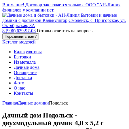
Внимание! Договор заключается только с ООО "АН-Линия,
филиалов у компании нет.
Бытовки и дачные
домики с доставкой
Калькулятор
Смоленск, с. Пригорское, ул.
Октябрьская, 8А
8 (996) 629-97-03
Готовы ответить на вопросы
Каталог
моделей
Калькуляторы
Бытовки
Из металла
Дачные дома
Оснащение
Доставка
Фото
О нас
Контакты
Главная
Дачные домики
Подольск
Дачный дом Подольск -
двухмодульный домик 4,0 х 5,2 с