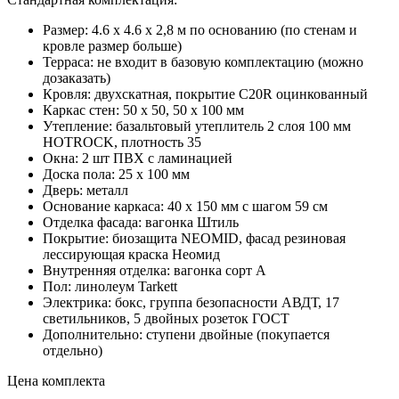
Размер: 4.6 х 4.6 х 2,8 м по основанию (по стенам и
кровле размер больше)
Терраса: не входит в базовую комплектацию (можно
дозаказать)
Кровля: двухскатная, покрытие С20R оцинкованный
Каркас стен: 50 х 50, 50 х 100 мм
Утепление: базальтовый утеплитель 2 слоя 100 мм
HOTROCK, плотность 35
Окна: 2 шт ПВХ с ламинацией
Доска пола: 25 х 100 мм
Дверь: металл
Основание каркаса: 40 х 150 мм с шагом 59 см
Отделка фасада: вагонка Штиль
Покрытие: биозащита NEOMID, фасад резиновая
лессирующая краска Неомид
Внутренняя отделка: вагонка сорт А
Пол: линолеум Tarkett
Электрика: бокс, группа безопасности АВДТ, 17
светильников, 5 двойных розеток ГОСТ
Дополнительно: ступени двойные (покупается
отдельно)
Цена комплекта