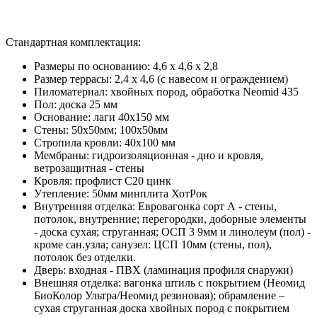
Стандартная комплектация:
Размеры по основанию: 4,6 х 4,6 х 2,8
Размер террасы: 2,4 x 4,6 (с навесом и ограждением)
Пиломатериал: хвойных пород, обработка Neomid 435
Пол: доска 25 мм
Основание: лаги 40х150 мм
Стены: 50х50мм; 100х50мм
Стропила кровли: 40х100 мм
Мембраны: гидроизоляционная - дно и кровля,
ветрозащитная - стены
Кровля: профлист С20 цинк
Утепление: 50мм минплита ХотРок
Внутренняя отделка: Евровагонка сорт А - стены,
потолок, внутренние; перегородки, доборные элементы
- доска сухая; струганная; ОСП 3 9мм и линолеум (пол) -
кроме сан.узла; санузел: ЦСП 10мм (стены, пол),
потолок без отделки.
Дверь: входная - ПВХ (ламинация профиля снаружи)
Внешняя отделка: вагонка штиль с покрытием (Неомид
БиоКолор Ультра/Неомид резиновая); обрамление –
сухая струганная доска хвойных пород с покрытием