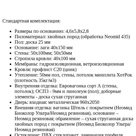
Стандартная комплектация:
Размеры по основанию: 4,6x5,8x2,8
Пиломатериал: хвойных пород (обработка Neomid 435)
Пол: доска 25 мм
Основание: лаги 40х150 мм
Стены: 50х100мм; 50х50мм
Стропила кровли: 40х100 мм
Мембраны: гидроизоляционная, ветроизоляционная
Кровля: профлист С20 (цинк)
Утепление: 50мм пол, стены, потолок минплита ХотРок
(плотность 35кг/м3)
Внутренняя отделка: Евровагонка сорт А (стены,
потолок); ОСП3 - 9мм и линолеум (пол); доборные
элементы - доска сухая струганная
Дверь: входная: металлическая 960x2050
Внешняя отделка: вагонка Штиль с покрытием (Неомид
Биоколор Ультра/Неомид резиновая), основание –
Неомид резиновая; обрамление – сухая струганная доска
хвойных пород с покрытием (Неомид Биоколор Ультра/
Неомид резиновая)
Остекление: ПВХ стеклопакет, ламинация профиля