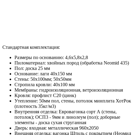
Стандартная комплектация:
Размеры по основанию: 4,6x5,8x2,8
Пиломатериал: хвойных пород (обработка Neomid 435)
Пол: доска 25 мм
Основание: лаги 40х150 мм
Стены: 50х100мм; 50х50мм
Стропила кровли: 40х100 мм
Мембраны: гидроизоляционная, ветроизоляционная
Кровля: профлист С20 (цинк)
Утепление: 50мм пол, стены, потолок минплита ХотРок
(плотность 35кг/м3)
Внутренняя отделка: Евровагонка сорт А (стены,
потолок); ОСП3 - 9мм и линолеум (пол); доборные
элементы - доска сухая струганная
Дверь: входная: металлическая 960x2050
Внешняя отделка: вагонка Штиль с покрытием (Неомид