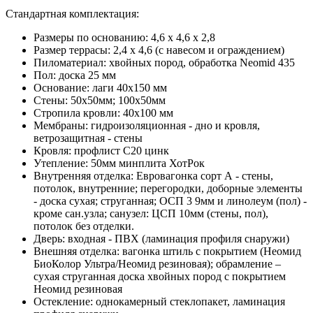
Стандартная комплектация:
Размеры по основанию: 4,6 х 4,6 х 2,8
Размер террасы: 2,4 x 4,6 (с навесом и ограждением)
Пиломатериал: хвойных пород, обработка Neomid 435
Пол: доска 25 мм
Основание: лаги 40х150 мм
Стены: 50х50мм; 100х50мм
Стропила кровли: 40х100 мм
Мембраны: гидроизоляционная - дно и кровля,
ветрозащитная - стены
Кровля: профлист С20 цинк
Утепление: 50мм минплита ХотРок
Внутренняя отделка: Евровагонка сорт А - стены,
потолок, внутренние; перегородки, доборные элементы
- доска сухая; струганная; ОСП 3 9мм и линолеум (пол) -
кроме сан.узла; санузел: ЦСП 10мм (стены, пол),
потолок без отделки.
Дверь: входная - ПВХ (ламинация профиля снаружи)
Внешняя отделка: вагонка штиль с покрытием (Неомид
БиоКолор Ультра/Неомид резиновая); обрамление –
сухая струганная доска хвойных пород с покрытием
Неомид резиновая
Остекление: однокамерный стеклопакет, ламинация