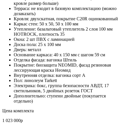
кровле размер больше)
Терраса: не входит в базовую комплектацию (можно
дозаказать)
Кровля: двухскатная, покрытие С20R оцинкованный
Каркас стен: 50 х 50, 50 х 100 мм
Утепление: базальтовый утеплитель 2 слоя 100 мм
HOTROCK, плотность 35
Окна: 2 шт ПВХ с ламинацией
Доска пола: 25 х 100 мм
Дверь: металл
Основание каркаса: 40 х 150 мм с шагом 59 см
Отделка фасада: вагонка Штиль
Покрытие: биозащита NEOMID, фасад резиновая
лессирующая краска Неомид
Внутренняя отделка: вагонка сорт А
Пол: линолеум Tarkett
Электрика: бокс, группа безопасности АВДТ, 17
светильников, 5 двойных розеток ГОСТ
Дополнительно: ступени двойные (покупается
отдельно)
Цена комплекта
1 023 000р