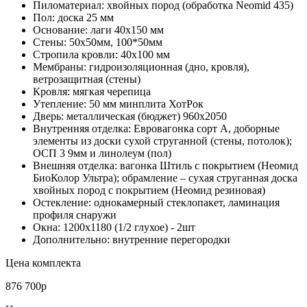
Пиломатериал: хвойных пород (обработка Neomid 435)
Пол: доска 25 мм
Основание: лаги 40х150 мм
Стены: 50х50мм, 100*50мм
Стропила кровли: 40х100 мм
Мембраны: гидроизоляционная (дно, кровля),
ветрозащитная (стены)
Кровля: мягкая черепица
Утепление: 50 мм минплита ХотРок
Дверь: металлическая (бюджет) 960х2050
Внутренняя отделка: Евровагонка сорт А, доборные
элементы из доски сухой струганной (стены, потолок);
ОСП 3 9мм и линолеум (пол)
Внешняя отделка: вагонка Штиль с покрытием (Неомид
БиоКолор Ультра); обрамление – сухая струганная доска
хвойных пород с покрытием (Неомид резиновая)
Остекление: однокамерный стеклопакет, ламинация
профиля снаружи
Окна: 1200х1180 (1/2 глухое) - 2шт
Дополнительно: внутренние перегородки
Цена комплекта
876 700р