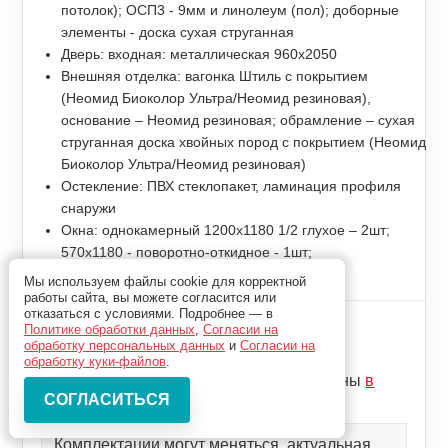
потолок); ОСП3 - 9мм и линолеум (пол); доборные
элементы - доска сухая струганная
Дверь: входная: металлическая 960x2050
Внешняя отделка: вагонка Штиль с покрытием
(Неомид Биоколор Ультра/Неомид резиновая),
основание – Неомид резиновая; обрамление – сухая
струганная доска хвойных пород с покрытием (Неомид
Биоколор Ультра/Неомид резиновая)
Остекление: ПВХ стеклопакет, ламинация профиля
снаружи
Окна: однокамерный 1200x1180 1/2 глухое – 2шт;
570x1180 - поворотно-откидное - 1шт;
Дополнительно: внутренние перегородки
Мы используем файлы cookie для корректной
работы сайта, вы можете согласится или
отказаться с условиями. Подробнее — в
Цена комплекта
Политике обработки данных
,
Согласии на
1 023 000р
обработку персональных данных
и
Согласии на
обработку куки-файлов
.
Цены может измениться, актуальные цены
в
калькуляторе
Комплектации могут меняться, актуальная