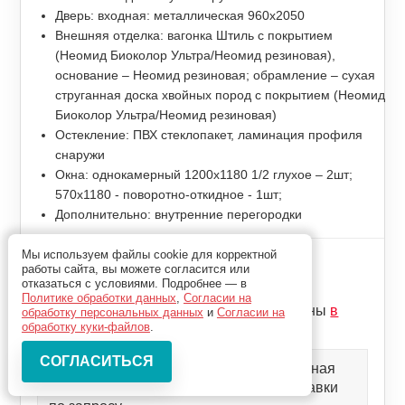
Дверь: входная: металлическая 960x2050
Внешняя отделка: вагонка Штиль с покрытием
(Неомид Биоколор Ультра/Неомид резиновая),
основание – Неомид резиновая; обрамление – сухая
струганная доска хвойных пород с покрытием (Неомид
Биоколор Ультра/Неомид резиновая)
Остекление: ПВХ стеклопакет, ламинация профиля
снаружи
Окна: однокамерный 1200x1180 1/2 глухое – 2шт;
570x1180 - поворотно-откидное - 1шт;
Дополнительно: внутренние перегородки
Мы используем файлы cookie для корректной
Цена комплекта
работы сайта, вы можете согласится или
1 023 000р
отказаться с условиями. Подробнее — в
Политике обработки данных
,
Согласии на
Цены может измениться, актуальные цены
в
обработку персональных данных
и
Согласии на
калькуляторе
обработку куки-файлов
.
Комплектации могут меняться, актуальная
цена может варьироваться. Цена доставки