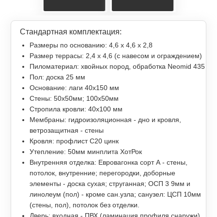
Стандартная комплектация:
Размеры по основанию: 4,6 х 4,6 х 2,8
Размер террасы: 2,4 x 4,6 (с навесом и ограждением)
Пиломатериал: хвойных пород, обработка Neomid 435
Пол: доска 25 мм
Основание: лаги 40х150 мм
Стены: 50х50мм; 100х50мм
Стропила кровли: 40х100 мм
Мембраны: гидроизоляционная - дно и кровля,
ветрозащитная - стены
Кровля: профлист С20 цинк
Утепление: 50мм минплита ХотРок
Внутренняя отделка: Евровагонка сорт А - стены,
потолок, внутренние; перегородки, доборные
элементы - доска сухая; струганная; ОСП 3 9мм и
линолеум (пол) - кроме сан.узла; санузел: ЦСП 10мм
(стены, пол), потолок без отделки.
Дверь: входная - ПВХ (ламинация профиля снаружи)