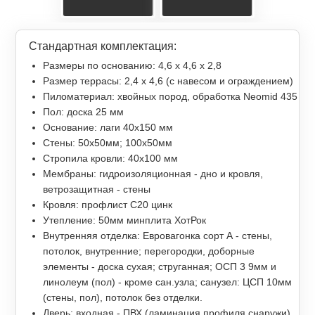
Стандартная комплектация:
Размеры по основанию: 4,6 х 4,6 х 2,8
Размер террасы: 2,4 x 4,6 (с навесом и ограждением)
Пиломатериал: хвойных пород, обработка Neomid 435
Пол: доска 25 мм
Основание: лаги 40х150 мм
Стены: 50х50мм; 100х50мм
Стропила кровли: 40х100 мм
Мембраны: гидроизоляционная - дно и кровля,
ветрозащитная - стены
Кровля: профлист С20 цинк
Утепление: 50мм минплита ХотРок
Внутренняя отделка: Евровагонка сорт А - стены,
потолок, внутренние; перегородки, доборные
элементы - доска сухая; струганная; ОСП 3 9мм и
линолеум (пол) - кроме сан.узла; санузел: ЦСП 10мм
(стены, пол), потолок без отделки.
Дверь: входная - ПВХ (ламинация профиля снаружи)