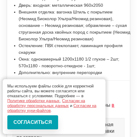
Дверь: входная: металлическая 960x2050
Внешняя отделка: вагонка Штиль с покрытием
(Неомид Биоколор Ультра/Неомид резиновая),
основание – Неомид резиновая; обрамление – сухая
струганная доска хвойных пород с покрытием (Неомид
Биоколор Ультра/Неомид резиновая)
Остекление: ПВХ стеклопакет, ламинация профиля
снаружи
Окна: однокамерный 1200x1180 1/2 глухое – 2шт;
570x1180 - поворотно-откидное - 1шт;
Дополнительно: внутренние перегородки
Мы используем файлы cookie для корректной
Цена комплекта
работы сайта, вы можете согласится или
1 023 000р
отказаться с условиями. Подробнее — в
Политике обработки данных
,
Согласии на
Цены может измениться, актуальные цены
в
обработку персональных данных
и
Согласии на
калькуляторе
обработку куки-файлов
.
Комплектации могут меняться, актуальная
цена может варьироваться. Цена доставки